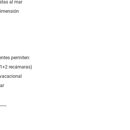
istas al mar
 dimensión
ntes permiten:
 (1+2 recámaras)
 vacacional
ar
____