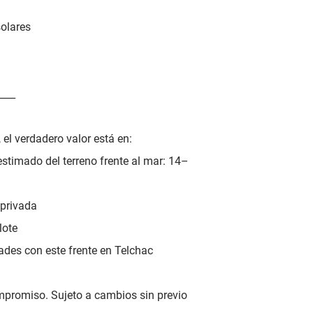
solares
____
 el verdadero valor está en:
estimado del terreno frente al mar: 14–
 privada
lote
ades con este frente en Telchac
ompromiso. Sujeto a cambios sin previo