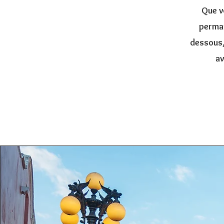
Que v
perman
dessous,
av