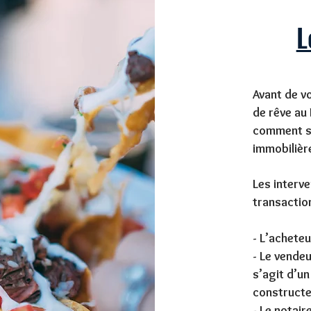
L
Avant de v
de rêve au 
comment se
immobilièr
Les interve
transactio
- L’acheteu
- Le vendeu
s’agit d’u
constructe
- Le notair