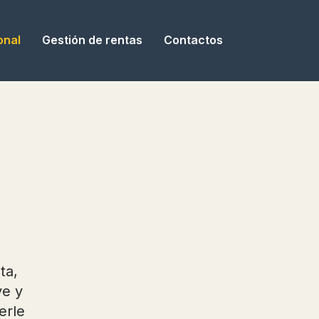
onal
Gestión de rentas
Contactos
ta,
ve y
erle