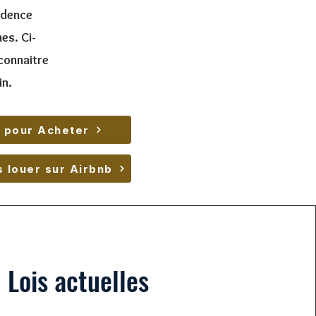
idence
es. Ci-
connaitre
in
.
 pour Acheter
s louer sur Airbnb
Lois actuelles