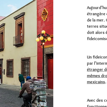
Aujourd’hui
étrangère 
de la mer.
terres situ
doit alors 
fideicomis
Un fideicom
par l’inte
étranger d
mêmes droi
mexicains
.
Avec des c
fonctionne