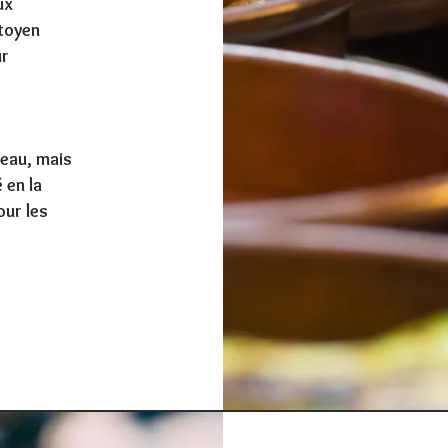
ux
itoyen
ur
eau, mais
en la
our les