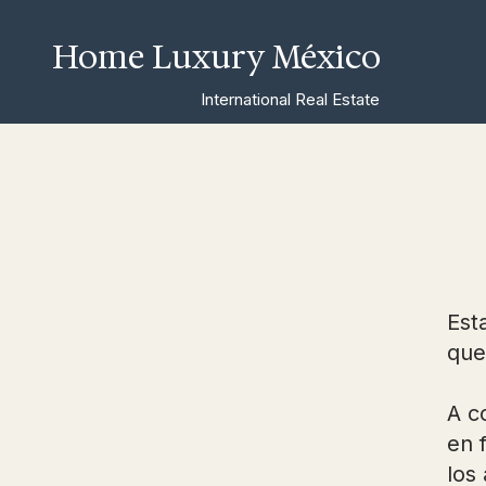
Home Luxury México
International Real Estate
Est
que
A c
en 
los