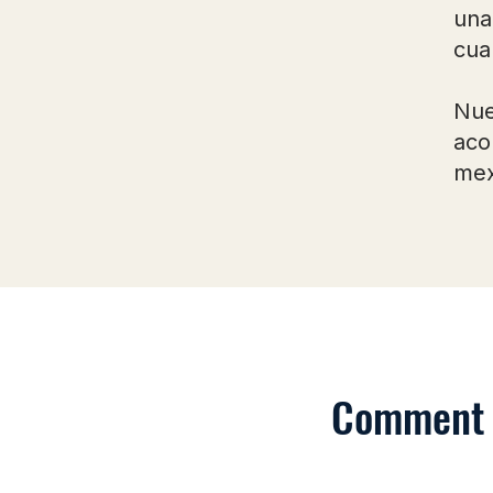
una
cua
Nue
aco
mex
Comment a