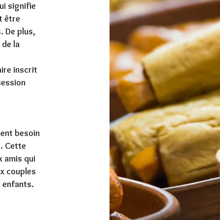
i signifie
t être
. De plus,
 de la
x
ire inscrit
session
ment besoin
e. Cette
x amis qui
x couples
 enfants.