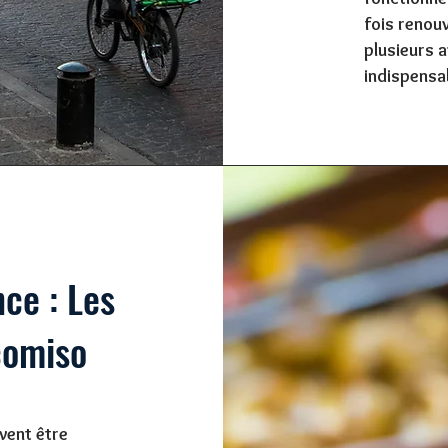
fois renou
plusieurs 
indispensa
nce : Les
comiso
vent être